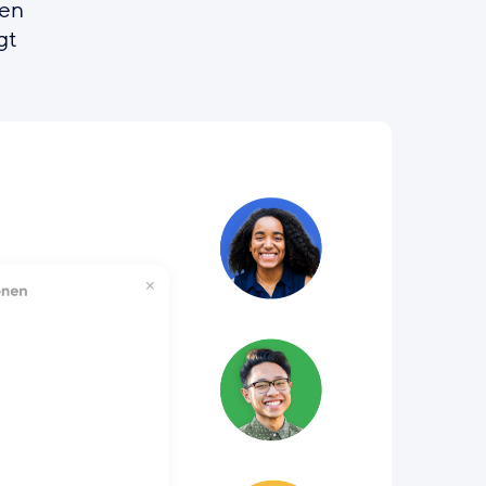
gen
gt