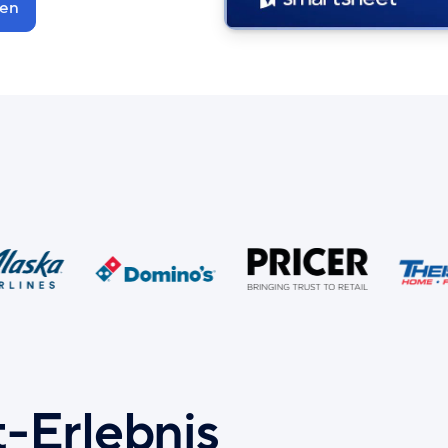
en
-Erlebnis