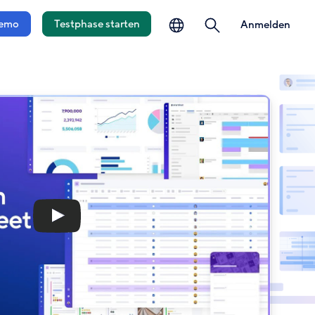
auswählen
öffnen
emo
Testphase starten
Anmelden