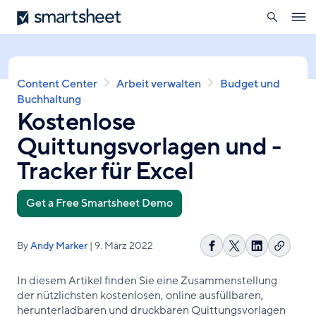
öffnen
Smartsheet
Direkt
Ope
zum
navig
Inhalt
Pfadnavigation
Content Center
Arbeit verwalten
Budget und
Buchhaltung
Kostenlose
Quittungsvorlagen und -
Tracker für Excel
Get a Free Smartsheet Demo
By
Andy Marker
| 9. März 2022
Link
Auf
Share
Auf
kopier
Facebook
on
LinkedIn
In diesem Artikel finden Sie eine Zusammenstellung
teilen
X
teilen
der nützlichsten kostenlosen, online ausfüllbaren,
herunterladbaren und druckbaren Quittungsvorlagen