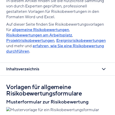
In diesem Artikel finden Sie die nützlichste Sammlung
teilen
X
teilen
von durch Experten geprüften, professionell
gestalteten Vorlagen für Risikobewertungen in den
Formaten Word und Excel.
Auf dieser Seite finden Sie Risikobewertungsvorlagen
für
allgemeine Risikobewertungen
,
Risikobewertungen am Arbeitsplatz
,
Projektrisikobewertungen
,
Ereignisrisikobewertungen
und mehr und
erfahren, wie Sie eine Risikobewertung
durchführen
.
Inhaltsverzeichnis
Vorlagen für allgemeine
Risikobewertungsformulare
Musterformular zur Risikobewertung