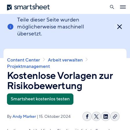
öffnen
Smartsheet
Direkt
Ope
zum
navig
Inhalt
Teile dieser Seite wurden
möglicherweise maschinell

übersetzt.
Pfadnavigation
Content Center
Arbeit verwalten
Projektmanagement
Kostenlose Vorlagen zur
Risikobewertung
Smartsheet kostenlos testen
By
Andy Marker
| 15. Oktober 2024
Link
Auf
Share
Auf
kopier
Facebook
on
LinkedIn