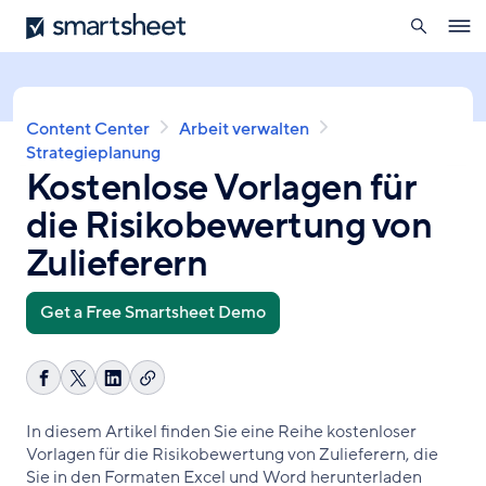
öffnen
Smartsheet
Direkt
Ope
zum
navig
Inhalt
Pfadnavigation
Content Center
Arbeit verwalten
Strategieplanung
Kostenlose Vorlagen für
die Risikobewertung von
Zulieferern
Get a Free Smartsheet Demo
Link
Auf
Share
Auf
kopieren
Facebook
on
LinkedIn
In diesem Artikel finden Sie eine Reihe kostenloser
teilen
X
teilen
Vorlagen für die Risikobewertung von Zulieferern, die
Sie in den Formaten Excel und Word herunterladen