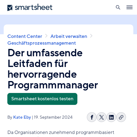
öffnen
Smartsheet
Direkt
Ope
zum
navig
Inhalt
Pfadnavigation
Content Center
Arbeit verwalten
Geschäftsprozessmanagement
Der umfassende
Leitfaden für
hervorragende
Programmmanager
Smartsheet kostenlos testen
By
Kate Eby
| 19. September 2024
Link
Auf
Share
Auf
kopier
Facebook
on
LinkedIn
Da Organisationen zunehmend programmbasiert
teilen
X
teilen