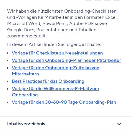
kopier
Facebook
on
LinkedIn
Wir haben die nützlichsten Onboarding-Checklisten
teilen
X
teilen
und -Vorlagen für Mitarbeiter in den Formaten Excel,
Microsoft Word, PowerPoint, Adobe PDF sowie
Google Docs, Präsentationen und Tabellen
zusammengestellt.
In diesem Artikel finden Sie folgende Inhalte:
Vorlage für Checkliste zu Neueinstellungen
Vorlage für den Onboarding-Plan neuer Mitarbeiter
Vorlage für den Onboarding-Zeitplan von
Mitarbeitern
Best Practices für das Onboarding
Vorlage für die Willkommens-E-Mail zum
Onboarding
Vorlage für den 30-60-90 Tage Onboarding-Plan
Inhaltsverzeichnis