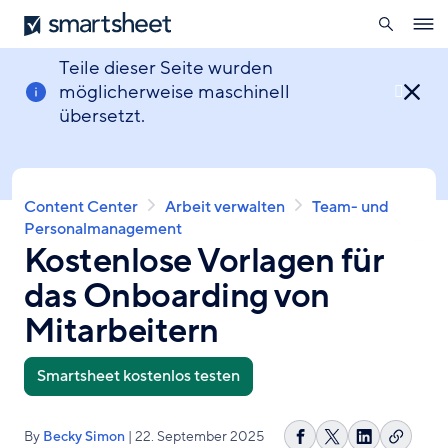
öffnen
Smartsheet
Direkt
Ope
zum
navig
Inhalt
Teile dieser Seite wurden
möglicherweise maschinell

übersetzt.
Pfadnavigation
Content Center
Arbeit verwalten
Team- und
Personalmanagement
Kostenlose Vorlagen für
das Onboarding von
Mitarbeitern
Smartsheet kostenlos testen
By
Becky Simon
| 22. September 2025
Link
Auf
Share
Auf