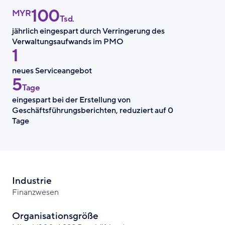
100
teilen
X
teilen
MYR
Tsd.
jährlich eingespart durch Verringerung des
Verwaltungsaufwands im PMO
1
neues Serviceangebot
5
Tage
eingespart bei der Erstellung von
Geschäftsführungsberichten, reduziert auf 0
Tage
Industrie
Finanzwesen
Organisationsgröße