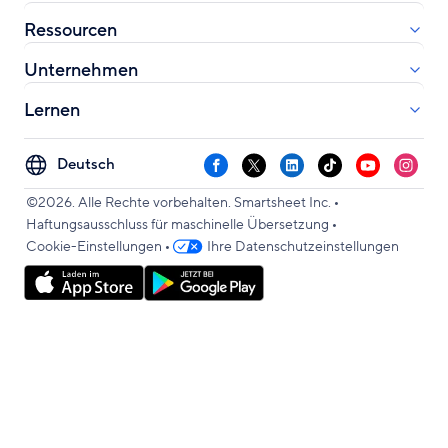
Ressourcen
Unternehmen
Lernen
Select
Facebook
X
LinkedIn
TikTok
YouTube
Instag
your
•
language
©2026. Alle Rechte vorbehalten. Smartsheet Inc.
•
Haftungsausschluss für maschinelle Übersetzung
•
Cookie-Einstellungen
Ihre Datenschutzeinstellungen