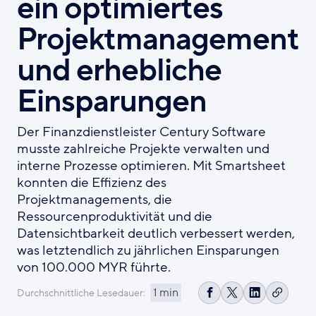
ein optimiertes
Projektmanagement
und erhebliche
Einsparungen
Der Finanzdienstleister Century Software
musste zahlreiche Projekte verwalten und
interne Prozesse optimieren. Mit Smartsheet
konnten die Effizienz des
Projektmanagements, die
Ressourcenproduktivität und die
Datensichtbarkeit deutlich verbessert werden,
was letztendlich zu jährlichen Einsparungen
von 100.000 MYR führte.
1 min
Durchschnittliche Lesedauer:
Link
Auf
Share
Auf
kopier
Facebook
on
LinkedIn