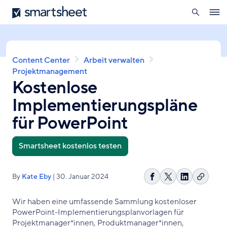
öffnen
Smartsheet
Direkt
Ope
zum
navig
Inhalt
Pfadnavigation
Content Center
Arbeit verwalten
Projektmanagement
Kostenlose
Implementierungspläne
für PowerPoint
Smartsheet kostenlos testen
By
Kate Eby
| 30. Januar 2024
Link
Auf
Share
Auf
kopier
Facebook
on
LinkedIn
Wir haben eine umfassende Sammlung kostenloser
teilen
X
teilen
PowerPoint-Implementierungsplanvorlagen für
Projektmanager*innen, Produktmanager*innen,