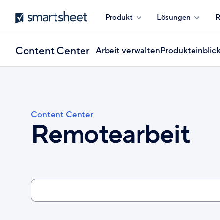
Direkt
Smartsheet
Produkt
Lösungen
R
zum
Inhalt
Content Center
Arbeit verwalten
Produkteinblic
Content Center
Pfadnavigation
Remotearbeit