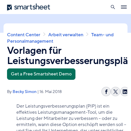
öffnen
Smartsheet
Direkt
Ope
zum
navig
Inhalt
Pfadnavigation
Content Center
Arbeit verwalten
Team- und
Personalmanagement
Vorlagen für
Leistungsverbesserungsplä
Get a Free Smartsheet Demo
By
Becky Simon
| 16. Mai 2018
Auf
Share
Au
Facebook
on
Li
Der Leistungsverbesserungsplan (PIP) ist ein
teilen
X
tei
effektives Leistungsmanagement-Tool, um die
Leistung der Mitarbeiter zu verbessern – oder zu
ermitteln, wann diese Option erschöpft werden soll –
und Sie und Ihr Unternehmen, das unter rechtlicher