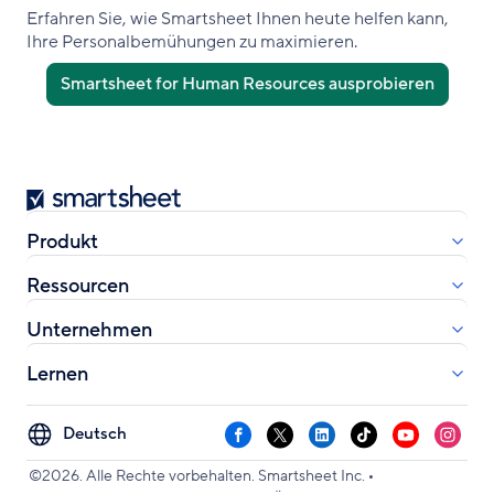
Erfahren Sie, wie Smartsheet Ihnen heute helfen kann,
Ihre Personalbemühungen zu maximieren.
Smartsheet for Human Resources ausprobieren
Smartsheet
Produkt
Ressourcen
Unternehmen
Lernen
Select
Facebook
X
LinkedIn
TikTok
YouTube
Instag
your
•
language
©2026. Alle Rechte vorbehalten. Smartsheet Inc.