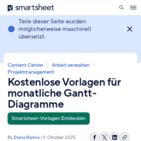
öffnen
Smartsheet
Direkt
Ope
zum
navig
Inhalt
Teile dieser Seite wurden
möglicherweise maschinell

übersetzt.
Pfadnavigation
Content Center
Arbeit verwalten
Projektmanagement
Kostenlose Vorlagen für
monatliche Gantt-
Diagramme
Smartsheet-Vorlagen Entdecken
By
Diana Ramos
| 9. Oktober 2025
Link
Auf
Share
Auf