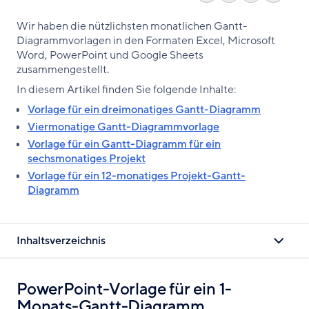
kopier
Facebook
on
LinkedIn
Wir haben die nützlichsten monatlichen Gantt-
teilen
X
teilen
Diagrammvorlagen in den Formaten Excel, Microsoft
Word, PowerPoint und Google Sheets
zusammengestellt.
In diesem Artikel finden Sie folgende Inhalte:
Vorlage für ein dreimonatiges Gantt-Diagramm
Viermonatige Gantt-Diagrammvorlage
Vorlage für ein Gantt-Diagramm für ein
sechsmonatiges Projekt
Vorlage für ein 12-monatiges Projekt-Gantt-
Diagramm
Inhaltsverzeichnis
PowerPoint-Vorlage für ein 1-
Monats-Gantt-Diagramm