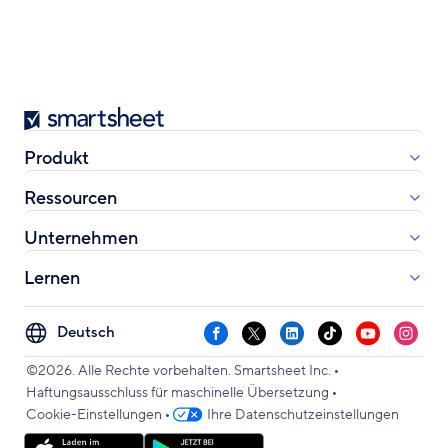
Smartsheet
Produkt
Ressourcen
Unternehmen
Lernen
Select
Facebook
X
LinkedIn
TikTok
YouTube
Instag
your
•
language
©2026. Alle Rechte vorbehalten. Smartsheet Inc.
•
Haftungsausschluss für maschinelle Übersetzung
•
Cookie-Einstellungen
Ihre Datenschutzeinstellungen