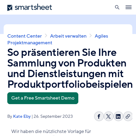
öffnen
Smartsheet
Direkt
Ope
zum
navig
Inhalt
Pfadnavigation
Content Center
Arbeit verwalten
Agiles
Projektmanagement
So präsentieren Sie Ihre
Sammlung von Produkten
und Dienstleistungen mit
Produktportfoliobeispielen
Get a Free Smartsheet Demo
By
Kate Eby
| 26. September 2023
Lin
Auf
Share
Auf
kop
Facebook
on
LinkedI
Wir haben die nützlichste Vorlage für
teilen
X
teilen