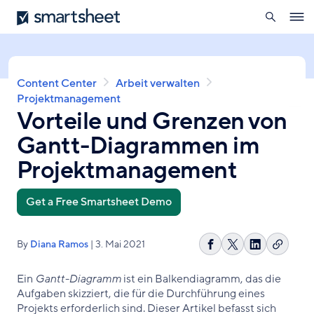
öffnen
Smartsheet
Direkt
Ope
zum
navig
Inhalt
Pfadnavigation
Content Center
Arbeit verwalten
Projektmanagement
Vorteile und Grenzen von
Gantt-Diagrammen im
Projektmanagement
Get a Free Smartsheet Demo
By
Diana Ramos
| 3. Mai 2021
Link
Auf
Share
Auf
kopier
Facebook
on
LinkedIn
Ein
Gantt-Diagramm
ist ein Balkendiagramm, das die
teilen
X
teilen
Aufgaben skizziert, die für die Durchführung eines
Projekts erforderlich sind. Dieser Artikel befasst sich