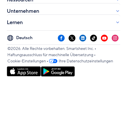
Unternehmen
Lernen
Select
Facebook
X
LinkedIn
TikTok
YouTube
Instag
your
•
language
©2026. Alle Rechte vorbehalten. Smartsheet Inc.
•
Haftungsausschluss für maschinelle Übersetzung
•
Cookie-Einstellungen
Ihre Datenschutzeinstellungen