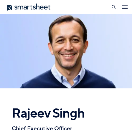
öffnen
Smartsheet
Direkt
Ope
zum
navig
Inhalt
Rajeev Singh
Chief Executive Officer