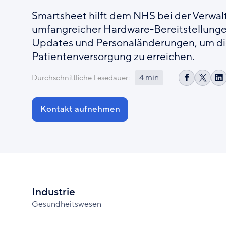
Smartsheet hilft dem NHS bei der Verwa
umfangreicher Hardware-Bereitstellunge
Updates und Personaländerungen, um di
Patientenversorgung zu erreichen.
4 min
Durchschnittliche Lesedauer:
Auf
Share
A
Facebook
on
L
teilen
X
te
Kontakt aufnehmen
Industrie
Gesundheitswesen