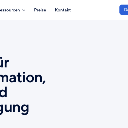
D
essourcen
Preise
Kontakt
ür
rmation,
nd
gung