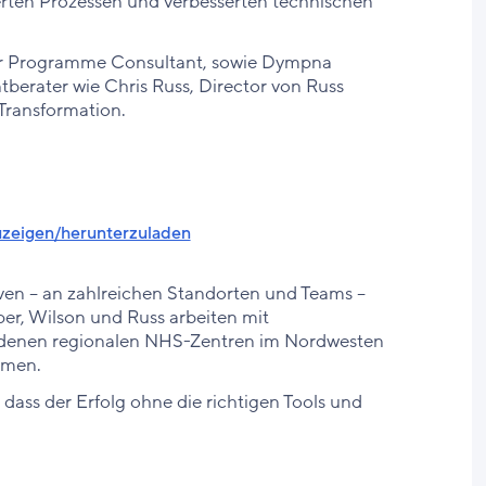
erten Prozessen und verbesserten technischen
ior Programme Consultant, sowie Dympna
rater wie Chris Russ, Director von Russ
r Transformation.
nzuzeigen/herunterzuladen
tiven – an zahlreichen Standorten und Teams –
er, Wilson und Russ arbeiten mit
edenen regionalen NHS-Zentren im Nordwesten
mmen.
dass der Erfolg ohne die richtigen Tools und