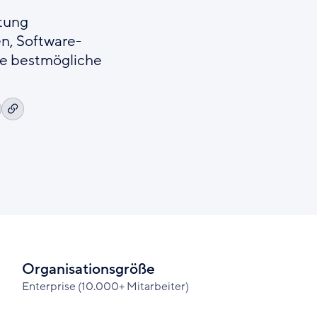
ltung
n, Software-
e bestmögliche
Link
uf
kopieren
inkedIn
ilen
Organisationsgröße
Enterprise (10.000+ Mitarbeiter)