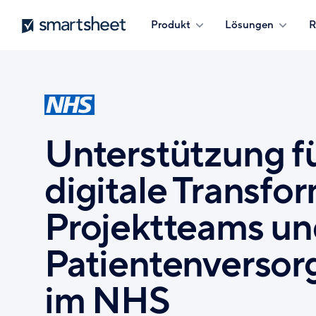
Direkt
Smartsheet
Produkt
Lösungen
R
zum
Inhalt
Unterstützung f
digitale Transfo
Projektteams u
Patientenversor
im NHS