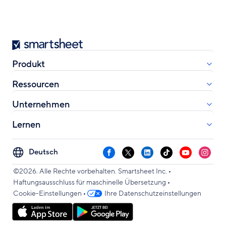
Smartsheet
Produkt
Ressourcen
Unternehmen
Lernen
Select
Facebook
X
LinkedIn
TikTok
YouTube
Instag
your
•
language
©2026. Alle Rechte vorbehalten. Smartsheet Inc.
•
Haftungsausschluss für maschinelle Übersetzung
•
Cookie-Einstellungen
Ihre Datenschutzeinstellungen