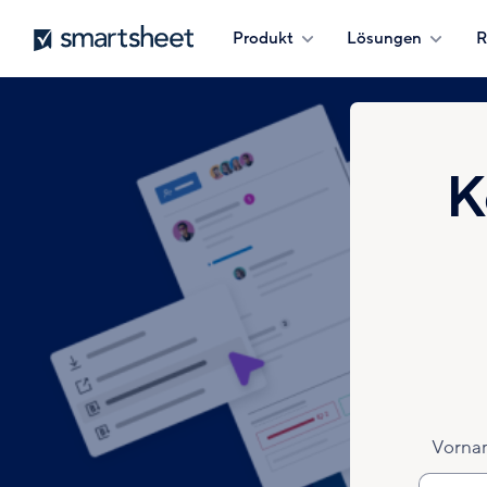
Direkt
Smartsheet
Produkt
Lösungen
R
zum
Inhalt
K
Vorna