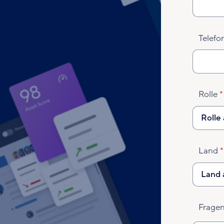
Telef
Rolle
Land
Frage